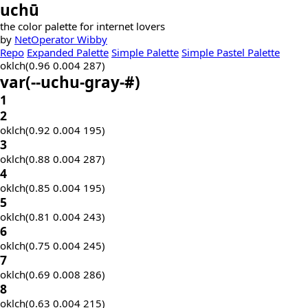
uchū
the color palette for internet lovers
by
NetOperator Wibby
Repo
Expanded Palette
Simple Palette
Simple Pastel Palette
oklch(0.96 0.004 287)
var(
--uchu-gray-
#)
1
2
oklch(0.92 0.004 195)
3
oklch(0.88 0.004 287)
4
oklch(0.85 0.004 195)
5
oklch(0.81 0.004 243)
6
oklch(0.75 0.004 245)
7
oklch(0.69 0.008 286)
8
oklch(0.63 0.004 215)